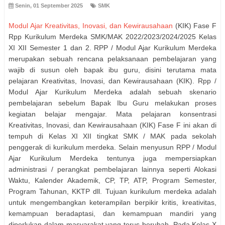
Senin, 01 September 2025
SMK
Modul Ajar Kreativitas, Inovasi, dan Kewirausahaan
(KIK) Fase F
Rpp Kurikulum Merdeka SMK/MAK 2022/2023/2024/2025 Kelas
XI XII Semester 1 dan 2. RPP / Modul Ajar Kurikulum Merdeka
merupakan sebuah rencana pelaksanaan pembelajaran yang
wajib di susun oleh bapak ibu guru, disini terutama mata
pelajaran Kreativitas, Inovasi, dan Kewirausahaan (KIK). Rpp /
Modul Ajar Kurikulum Merdeka adalah sebuah skenario
pembelajaran sebelum Bapak Ibu Guru melakukan proses
kegiatan belajar mengajar. Mata pelajaran konsentrasi
Kreativitas, Inovasi, dan Kewirausahaan (KIK) Fase F ini akan di
tempuh di Kelas XI XII tingkat SMK / MAK pada sekolah
penggerak di kurikulum merdeka. Selain menyusun RPP / Modul
Ajar Kurikulum Merdeka tentunya juga mempersiapkan
administrasi / perangkat pembelajaran lainnya seperti Alokasi
Waktu, Kalender Akademik, CP, TP, ATP, Program Semester,
Program Tahunan, KKTP dll. Tujuan kurikulum merdeka adalah
untuk mengembangkan keterampilan berpikir kritis, kreativitas,
kemampuan beradaptasi, dan kemampuan mandiri yang
diperlukan dalam masyarakat yang terus berubah. Pada Kelas X