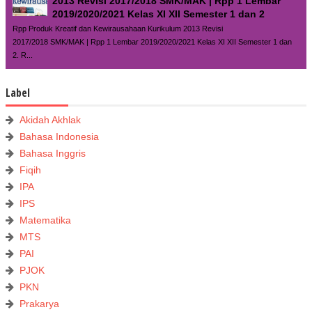
2013 Revisi 2017/2018 SMK/MAK | Rpp 1 Lembar
2019/2020/2021 Kelas XI XII Semester 1 dan 2
Rpp Produk Kreatif dan Kewirausahaan Kurikulum 2013 Revisi
2017/2018 SMK/MAK | Rpp 1 Lembar 2019/2020/2021 Kelas XI XII Semester 1 dan
2. R...
Label
Akidah Akhlak
Bahasa Indonesia
Bahasa Inggris
Fiqih
IPA
IPS
Matematika
MTS
PAI
PJOK
PKN
Prakarya