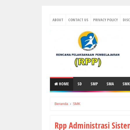
ABOUT
CONTACT US
PRIVACY POLICY
DIS
HOME
SD
SMP
SMA
SMK
Beranda
›
SMK
Rpp Administrasi Siste