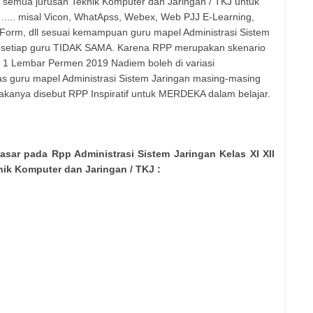
n semua jurusan Teknik Komputer dan Jaringan / TKJ untuk
ia ..... misal Vicon, WhatApss, Webex, Web PJJ E-Learning,
Form, dll sesuai kemampuan guru mapel Administrasi Sistem
a setiap guru TIDAK SAMA. Karena RPP merupakan skenario
 1 Lembar Permen 2019 Nadiem boleh di variasi
itas guru mapel Administrasi Sistem Jaringan masing-masing
kanya disebut RPP Inspiratif untuk MERDEKA dalam belajar.
asar pada Rpp Administrasi Sistem Jaringan Kelas XI XII
k Komputer dan Jaringan / TKJ :