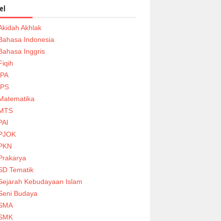
el
Akidah Akhlak
Bahasa Indonesia
Bahasa Inggris
Fiqih
IPA
IPS
Matematika
MTS
PAI
PJOK
PKN
Prakarya
SD Tematik
Sejarah Kebudayaan Islam
Seni Budaya
SMA
SMK