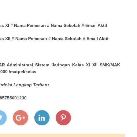
as XI # Nama Pemesan # Nama Sekolah # Email Aktif
as XII # Nama Pemesan # Nama Sekolah # Email Aktif
R Administrasi Sistem Jaringan Kelas XI XII SMK/MAK
.000 /matpel/kelas
erdeka Lengkap Terbaru
085755601230