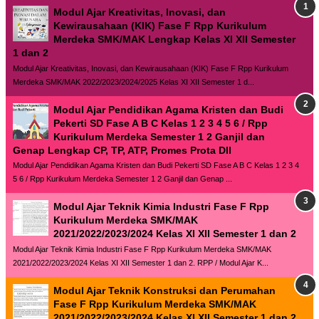
Modul Ajar Kreativitas, Inovasi, dan
Kewirausahaan (KIK) Fase F Rpp Kurikulum
Merdeka SMK/MAK Lengkap Kelas XI XII Semester
1 dan 2
Modul Ajar Kreativitas, Inovasi, dan Kewirausahaan (KIK) Fase F Rpp Kurikulum
Merdeka SMK/MAK 2022/2023/2024/2025 Kelas XI XII Semester 1 d...
Modul Ajar Pendidikan Agama Kristen dan Budi
Pekerti SD Fase A B C Kelas 1 2 3 4 5 6 / Rpp
Kurikulum Merdeka Semester 1 2 Ganjil dan
Genap Lengkap CP, TP, ATP, Promes Prota Dll
Modul Ajar Pendidikan Agama Kristen dan Budi Pekerti SD Fase A B C Kelas 1 2 3 4
5 6 / Rpp Kurikulum Merdeka Semester 1 2 Ganjil dan Genap ...
Modul Ajar Teknik Kimia Industri Fase F Rpp
Kurikulum Merdeka SMK/MAK
2021/2022/2023/2024 Kelas XI XII Semester 1 dan 2
Modul Ajar Teknik Kimia Industri Fase F Rpp Kurikulum Merdeka SMK/MAK
2021/2022/2023/2024 Kelas XI XII Semester 1 dan 2. RPP / Modul Ajar K...
Modul Ajar Teknik Konstruksi dan Perumahan
Fase F Rpp Kurikulum Merdeka SMK/MAK
2021/2022/2023/2024 Kelas XI XII Semester 1 dan 2