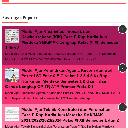
Postingan Populer
Modul Ajar Kreativitas, Inovasi, dan
Kewirausahaan (KIK) Fase F Rpp Kurikulum
Merdeka SMK/MAK Lengkap Kelas XI XII Semester
1 dan 2
Modul Ajar Kreativitas, Inovasi, dan Kewirausahaan (KIK) Fase F Rpp Kurikulum
Merdeka SMK/MAK 2022/2023/2024/2025 Kelas XI XII Semester 1 d...
Modul Ajar Pendidikan Agama Kristen dan Budi
Pekerti SD Fase A B C Kelas 1 2 3 4 5 6 / Rpp
Kurikulum Merdeka Semester 1 2 Ganjil dan
Genap Lengkap CP, TP, ATP, Promes Prota Dll
Modul Ajar Pendidikan Agama Kristen dan Budi Pekerti SD Fase A B C Kelas 1 2 3 4
5 6 / Rpp Kurikulum Merdeka Semester 1 2 Ganjil dan Genap ...
Modul Ajar Teknik Konstruksi dan Perumahan
Fase F Rpp Kurikulum Merdeka SMK/MAK
2021/2022/2023/2024 Kelas XI XII Semester 1 dan 2
Modul Ajar Teknik Konstruksi dan Perumahan Fase F Rpp Kurikulum Merdeka