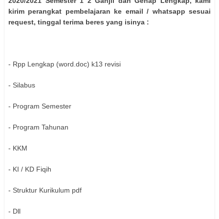
2020/2021 Semester 1 2 Ganjil dan Genap Lengkap, kami
kirim perangkat pembelajaran ke email / whatsapp sesuai
request, tinggal terima beres yang isinya :
- Rpp Lengkap (word.doc) k13 revisi
- Silabus
- Program Semester
- Program Tahunan
- KKM
- KI / KD Fiqih
- Struktur Kurikulum pdf
- Dll