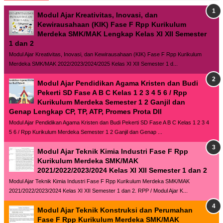
Modul Ajar Kreativitas, Inovasi, dan
Kewirausahaan (KIK) Fase F Rpp Kurikulum
Merdeka SMK/MAK Lengkap Kelas XI XII Semester
1 dan 2
Modul Ajar Kreativitas, Inovasi, dan Kewirausahaan (KIK) Fase F Rpp Kurikulum
Merdeka SMK/MAK 2022/2023/2024/2025 Kelas XI XII Semester 1 d...
Modul Ajar Pendidikan Agama Kristen dan Budi
Pekerti SD Fase A B C Kelas 1 2 3 4 5 6 / Rpp
Kurikulum Merdeka Semester 1 2 Ganjil dan
Genap Lengkap CP, TP, ATP, Promes Prota Dll
Modul Ajar Pendidikan Agama Kristen dan Budi Pekerti SD Fase A B C Kelas 1 2 3 4
5 6 / Rpp Kurikulum Merdeka Semester 1 2 Ganjil dan Genap ...
Modul Ajar Teknik Kimia Industri Fase F Rpp
Kurikulum Merdeka SMK/MAK
2021/2022/2023/2024 Kelas XI XII Semester 1 dan 2
Modul Ajar Teknik Kimia Industri Fase F Rpp Kurikulum Merdeka SMK/MAK
2021/2022/2023/2024 Kelas XI XII Semester 1 dan 2. RPP / Modul Ajar K...
Modul Ajar Teknik Konstruksi dan Perumahan
Fase F Rpp Kurikulum Merdeka SMK/MAK