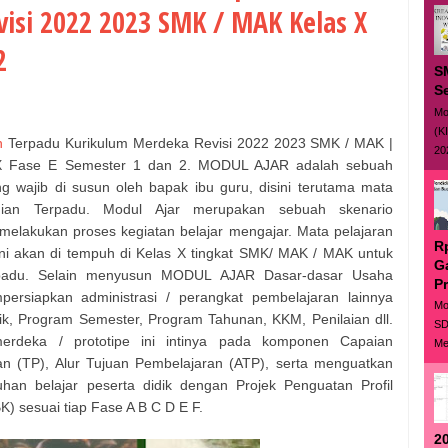
isi 2022 2023 SMK / MAK Kelas X
2
S
S
Mo
(K
n
Terpadu Kurikulum Merdeka Revisi 2022 2023 SMK / MAK |
20
 X Fase E Semester 1 dan 2. MODUL AJAR adalah sebuah
 wajib di susun oleh bapak ibu guru, disini terutama mata
nian Terpadu. Modul Ajar merupakan sebuah skenario
elakukan proses kegiatan belajar mengajar. Mata pelajaran
R
ni akan di tempuh di Kelas X tingkat SMK/ MAK / MAK untuk
G
padu. Selain menyusun MODUL AJAR Dasar-dasar Usaha
P
ersiapkan administrasi / perangkat pembelajaran lainnya
Mo
ik, Program Semester, Program Tahunan, KKM, Penilaian dll.
SD
erdeka / prototipe ini intinya pada komponen Capaian
Me
n (TP), Alur Tujuan Pembelajaran (ATP), serta menguatkan
han belajar peserta didik dengan Projek Penguatan Profil
K) sesuai tiap Fase A B C D E F.
20