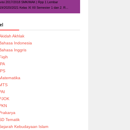
visi 2017/2018 SMK/MAK | Rpp 1 Lembar
19/2020/2021 Kelas XI XII Semester 1 dan 2. R...
el
Akidah Akhlak
Bahasa Indonesia
Bahasa Inggris
Fiqih
IPA
IPS
Matematika
MTS
PAI
PJOK
PKN
Prakarya
SD Tematik
Sejarah Kebudayaan Islam