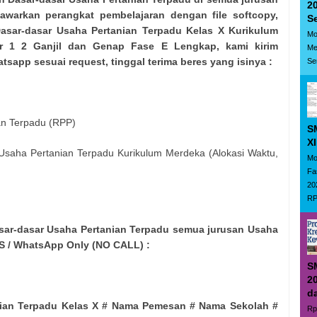
20
awarkan perangkat pembelajaran dengan file softcopy,
S
asar-dasar Usaha Pertanian Terpadu Kelas X Kurikulum
Mo
r 1 2 Ganjil dan Genap Fase E Lengkap, kami kirim
Me
tsapp sesuai request, tinggal terima beres yang isinya :
Se
an Terpadu (RPP)
S
XI
Usaha Pertanian Terpadu Kurikulum Merdeka (Alokasi Waktu,
Mo
Fa
20
RP.
sar-dasar Usaha Pertanian Terpadu semua jurusan Usaha
S / WhatsApp Only (NO CALL) :
S
20
d
nian Terpadu Kelas X # Nama Pemesan # Nama Sekolah #
Rp