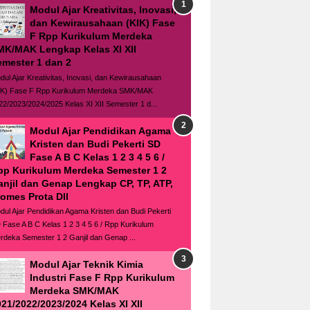
Modul Ajar Kreativitas, Inovasi,
dan Kewirausahaan (KIK) Fase
F Rpp Kurikulum Merdeka
MK/MAK Lengkap Kelas XI XII
emester 1 dan 2
dul Ajar Kreativitas, Inovasi, dan Kewirausahaan
IK) Fase F Rpp Kurikulum Merdeka SMK/MAK
22/2023/2024/2025 Kelas XI XII Semester 1 d...
Modul Ajar Pendidikan Agama
Kristen dan Budi Pekerti SD
Fase A B C Kelas 1 2 3 4 5 6 /
pp Kurikulum Merdeka Semester 1 2
anjil dan Genap Lengkap CP, TP, ATP,
romes Prota Dll
dul Ajar Pendidikan Agama Kristen dan Budi Pekerti
 Fase A B C Kelas 1 2 3 4 5 6 / Rpp Kurikulum
rdeka Semester 1 2 Ganjil dan Genap ...
Modul Ajar Teknik Kimia
Industri Fase F Rpp Kurikulum
Merdeka SMK/MAK
21/2022/2023/2024 Kelas XI XII