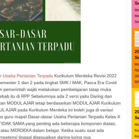
S
Mo
Me
Se
20
S
Mo
Rp
r Usaha Pertanian Terpadu
Kurikulum Merdeka Revisi 2022
20
emester 1 dan 2 pada tingkat SMK / MAK, Pasca Era Covid
RP
n pemerintah wajib melakukan pembelajaran tatap muka
ebab itu di RPP Sebelumnya ada 2 versi yaitu Daring dan
atan MODUL AJAR tetap berdasarkan MODUL AJAR Kurikulum
 AJAR pada Kurikulum Merdeka ini boleh juga di variasi
20
fitas guru mapel Dasar-dasar Usaha Pertanian Terpadu Kelas X
S
 TIDAK SAMA yang penting ada beberapa komponen diatas,
Mo
atau MERDEKA dalam belajar. Ketika suatu saat ada
Ku
Ke
petensi tinggal disesuaikan daring-luring nya