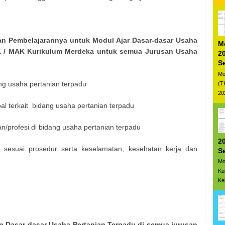
ian Pembelajarannya untuk Modul Ajar Dasar-dasar Usaha
M
K / MAK Kurikulum Merdeka untuk semua Jurusan Usaha
20
S
Mo
ng usaha pertanian terpadu
(T
20
al terkait bidang usaha pertanian terpadu
n/profesi di bidang usaha pertanian terpadu
20
 sesuai prosedur serta keselamatan, kesehatan kerja dan
S
Mo
Ku
Ke
n Dasar-dasar Usaha Pertanian Terpadu di semua jurusan