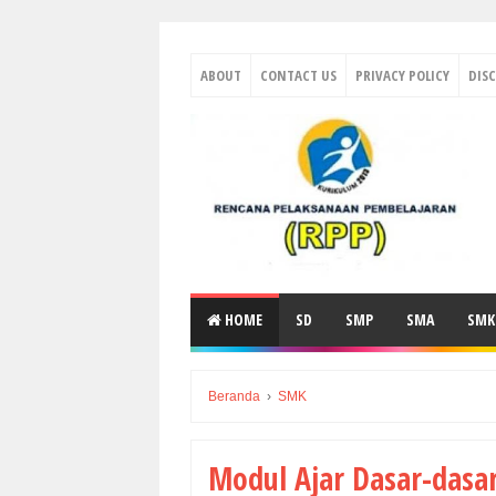
ABOUT
CONTACT US
PRIVACY POLICY
DIS
HOME
SD
SMP
SMA
SMK
Beranda
›
SMK
Modul Ajar Dasar-dasa