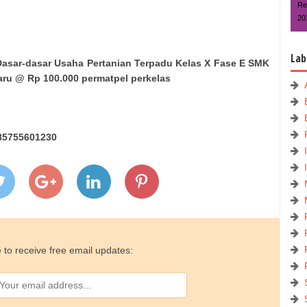
Re
20
Lab
asar-dasar Usaha Pertanian Terpadu Kelas X Fase E SMK
aru @ Rp 100.000 permatpel perkelas
85755601230
 to receive free email updates: