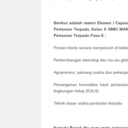
Berikut adalah materi Elemen / Capa
Pertanian Terpadu Kelas X SMK/ MA
Pertanian Terpadu Fase E :
Proses bisnis secara menyeluruh di bida
Perkembangan teknologi dan isu-isu glob
Agripreneur, peluang usaha dan pekerjaa
Penanganan komoditas hasil pertanian
lingkungan hidup (K3LH)
Teknik dasar usaha pertanian terpadu
Kepada Bapak Ibu guru mata pelajara