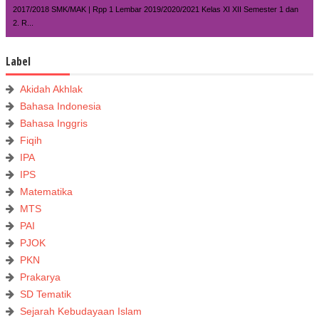
2017/2018 SMK/MAK | Rpp 1 Lembar 2019/2020/2021 Kelas XI XII Semester 1 dan
2. R...
Label
Akidah Akhlak
Bahasa Indonesia
Bahasa Inggris
Fiqih
IPA
IPS
Matematika
MTS
PAI
PJOK
PKN
Prakarya
SD Tematik
Sejarah Kebudayaan Islam