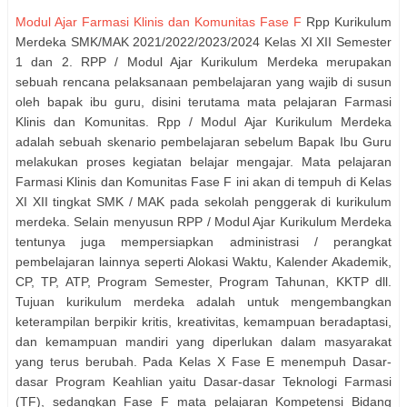
Modul Ajar Farmasi Klinis dan Komunitas Fase F
Rpp Kurikulum
Merdeka SMK/MAK 2021/2022/2023/2024 Kelas XI XII Semester
1 dan 2. RPP / Modul Ajar Kurikulum Merdeka merupakan
sebuah rencana pelaksanaan pembelajaran yang wajib di susun
oleh bapak ibu guru, disini terutama mata pelajaran Farmasi
Klinis dan Komunitas. Rpp / Modul Ajar Kurikulum Merdeka
adalah sebuah skenario pembelajaran sebelum Bapak Ibu Guru
melakukan proses kegiatan belajar mengajar. Mata pelajaran
Farmasi Klinis dan Komunitas Fase F ini akan di tempuh di Kelas
XI XII tingkat SMK / MAK pada sekolah penggerak di kurikulum
merdeka. Selain menyusun RPP / Modul Ajar Kurikulum Merdeka
tentunya juga mempersiapkan administrasi / perangkat
pembelajaran lainnya seperti Alokasi Waktu, Kalender Akademik,
CP, TP, ATP, Program Semester, Program Tahunan, KKTP dll.
Tujuan kurikulum merdeka adalah untuk mengembangkan
keterampilan berpikir kritis, kreativitas, kemampuan beradaptasi,
dan kemampuan mandiri yang diperlukan dalam masyarakat
yang terus berubah. Pada Kelas X Fase E menempuh Dasar-
dasar Program Keahlian yaitu Dasar-dasar Teknologi Farmasi
(TF), sedangkan Fase F mata pelajaran Kompetensi Bidang