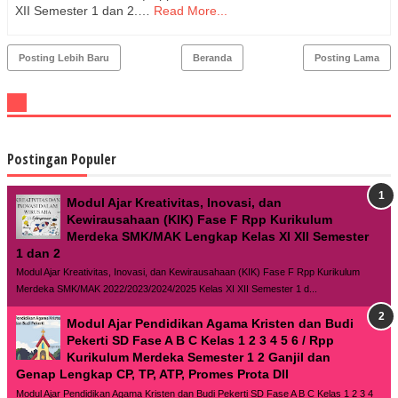
XII Semester 1 dan 2.…
Read More...
Posting Lebih Baru
Beranda
Posting Lama
Postingan Populer
Modul Ajar Kreativitas, Inovasi, dan
Kewirausahaan (KIK) Fase F Rpp Kurikulum
Merdeka SMK/MAK Lengkap Kelas XI XII Semester
1 dan 2
Modul Ajar Kreativitas, Inovasi, dan Kewirausahaan (KIK) Fase F Rpp Kurikulum
Merdeka SMK/MAK 2022/2023/2024/2025 Kelas XI XII Semester 1 d...
Modul Ajar Pendidikan Agama Kristen dan Budi
Pekerti SD Fase A B C Kelas 1 2 3 4 5 6 / Rpp
Kurikulum Merdeka Semester 1 2 Ganjil dan
Genap Lengkap CP, TP, ATP, Promes Prota Dll
Modul Ajar Pendidikan Agama Kristen dan Budi Pekerti SD Fase A B C Kelas 1 2 3 4