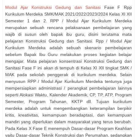
Modul Ajar Konstruksi Gedung dan Sanitasi
Fase F Rpp
Kurikulum Merdeka SMK/MAK 2021/2022/2023/2024 Kelas XI XII
Semester 1 dan 2. RPP / Modul Ajar Kurikulum Merdeka
merupakan sebuah rencana pelaksanaan pembelajaran yang
wajib di susun oleh bapak ibu guru, disini terutama mata
pelajaran Konstruksi Gedung dan Sanitasi. Rpp / Modul Ajar
Kurikulum Merdeka adalah sebuah skenario pembelajaran
sebelum Bapak Ibu Guru melakukan proses kegiatan belajar
mengajar. Mata pelajaran konsentrasi Konstruksi Gedung dan
Sanitasi Fase F ini akan di tempuh di Kelas XI XII tingkat SMK /
MAK pada sekolah penggerak di kurikulum merdeka. Selain
menyusun RPP / Modul Ajar Kurikulum Merdeka tentunya juga
mempersiapkan administrasi / perangkat pembelajaran lainnya
seperti Alokasi Waktu, Kalender Akademik, CP, TP, ATP, Program
Semester, Program Tahunan, KKTP dll. Tujuan kurikulum
merdeka adalah untuk mengembangkan keterampilan berpikir
kritis, kreativitas, kemampuan beradaptasi, dan kemampuan
mandiri yang diperlukan dalam masyarakat yang terus berubah.
Pada Kelas X Fase E menempuh Dasar-dasar Program Keahlian
yaitu Dasar-dasar Teknik Konstruksi dan Perumahan, sedangkan