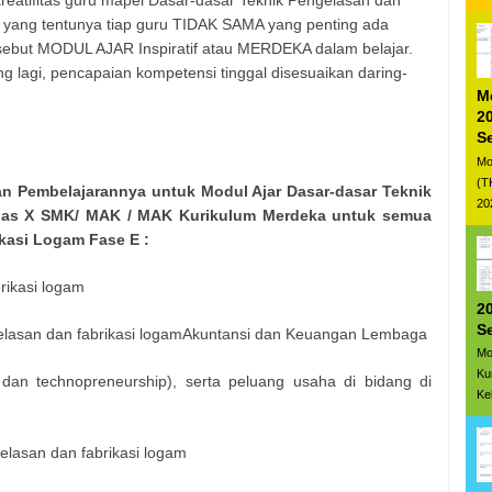
 yang tentunya tiap guru TIDAK SAMA yang penting ada
ebut MODUL AJAR Inspiratif atau MERDEKA dalam belajar.
ng lagi, pencapaian kompetensi tinggal disesuaikan daring-
M
20
S
Mo
(T
ian Pembelajarannya untuk Modul Ajar Dasar-dasar Teknik
20
las X SMK/ MAK / MAK Kurikulum Merdeka untuk semua
kasi Logam Fase E :
brikasi logam
20
S
elasan dan fabrikasi logamAkuntansi dan Keuangan Lembaga
Mo
Ku
e dan technopreneurship), serta peluang usaha di bidang di
Ke
gelasan dan fabrikasi logam