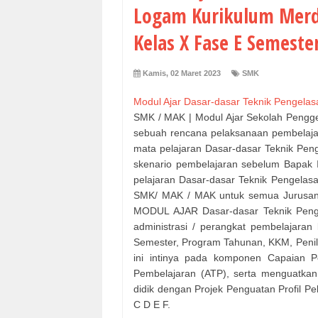
Logam Kurikulum Merd
Kelas X Fase E Semeste
Kamis, 02 Maret 2023
SMK
Modul Ajar Dasar-dasar Teknik Pengela
SMK / MAK | Modul Ajar Sekolah Pengg
sebuah rencana pelaksanaan pembelajara
mata pelajaran Dasar-dasar Teknik Pen
skenario pembelajaran sebelum Bapak I
pelajaran Dasar-dasar Teknik Pengelasa
SMK/ MAK / MAK untuk semua Jurusan 
MODUL AJAR Dasar-dasar Teknik Penge
administrasi / perangkat pembelajaran
Semester, Program Tahunan, KKM, Penilai
ini intinya pada komponen Capaian P
Pembelajaran (ATP), serta menguatkan
didik dengan Projek Penguatan Profil Pe
C D E F.