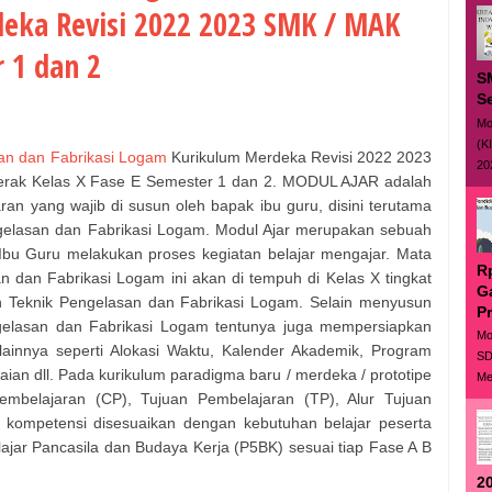
eka Revisi 2022 2023 SMK / MAK
r 1 dan 2
S
S
Mo
(K
san dan Fabrikasi Logam
Kurikulum Merdeka Revisi 2022 2023
20
erak Kelas X Fase E Semester 1 dan 2. MODUL AJAR adalah
n yang wajib di susun oleh bapak ibu guru, disini terutama
gelasan dan Fabrikasi Logam. Modul Ajar merupakan sebuah
bu Guru melakukan proses kegiatan belajar mengajar. Mata
R
n dan Fabrikasi Logam ini akan di tempuh di Kelas X tingkat
G
Teknik Pengelasan dan Fabrikasi Logam. Selain menyusun
P
lasan dan Fabrikasi Logam tentunya juga mempersiapkan
Mo
 lainnya seperti Alokasi Waktu, Kalender Akademik, Program
SD
an dll. Pada kurikulum paradigma baru / merdeka / prototipe
Me
embelajaran (CP), Tujuan Pembelajaran (TP), Alur Tujuan
 kompetensi disesuaikan dengan kebutuhan belajar peserta
lajar Pancasila dan Budaya Kerja (P5BK) sesuai tiap Fase A B
20