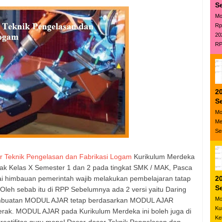
S
Mo
Rp
20
RP
20
S
Mo
Me
Se
r Teknik Pengelasan dan Fabrikasi Logam
Kurikulum Merdeka
ak Kelas X Semester 1 dan 2 pada tingkat SMK / MAK, Pasca
ai himbauan pemerintah wajib melakukan pembelajaran tatap
20
S
leh sebab itu di RPP Sebelumnya ada 2 versi yaitu Daring
Mo
embuatan MODUL AJAR tetap berdasarkan MODUL AJAR
Ku
rak. MODUL AJAR pada Kurikulum Merdeka ini boleh juga di
Ke
 kreatifitas guru mapel Dasar-dasar Teknik Pengelasan dan