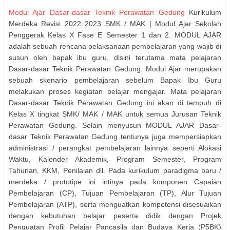
Modul Ajar Dasar-dasar Teknik Perawatan Gedung
Kurikulum
Merdeka Revisi 2022 2023 SMK / MAK | Modul Ajar Sekolah
Penggerak Kelas X Fase E Semester 1 dan 2. MODUL AJAR
adalah sebuah rencana pelaksanaan pembelajaran yang wajib di
susun oleh bapak ibu guru, disini terutama mata pelajaran
Dasar-dasar Teknik Perawatan Gedung. Modul Ajar merupakan
sebuah skenario pembelajaran sebelum Bapak Ibu Guru
melakukan proses kegiatan belajar mengajar. Mata pelajaran
Dasar-dasar Teknik Perawatan Gedung ini akan di tempuh di
Kelas X tingkat SMK/ MAK / MAK untuk semua Jurusan Teknik
Perawatan Gedung. Selain menyusun MODUL AJAR Dasar-
dasar Teknik Perawatan Gedung tentunya juga mempersiapkan
administrasi / perangkat pembelajaran lainnya seperti Alokasi
Waktu, Kalender Akademik, Program Semester, Program
Tahunan, KKM, Penilaian dll. Pada kurikulum paradigma baru /
merdeka / prototipe ini intinya pada komponen Capaian
Pembelajaran (CP), Tujuan Pembelajaran (TP), Alur Tujuan
Pembelajaran (ATP), serta menguatkan kompetensi disesuaikan
dengan kebutuhan belajar peserta didik dengan Projek
Penguatan Profil Pelajar Pancasila dan Budaya Kerja (P5BK)