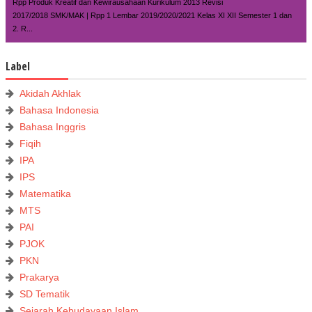
Rpp Produk Kreatif dan Kewirausahaan Kurikulum 2013 Revisi
2017/2018 SMK/MAK | Rpp 1 Lembar 2019/2020/2021 Kelas XI XII Semester 1 dan
2. R...
Label
Akidah Akhlak
Bahasa Indonesia
Bahasa Inggris
Fiqih
IPA
IPS
Matematika
MTS
PAI
PJOK
PKN
Prakarya
SD Tematik
Sejarah Kebudayaan Islam