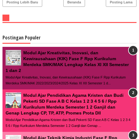
Posting Lebih Baru
Beranda
Posting Lama
Postingan Populer
Modul Ajar Kreativitas, Inovasi, dan
Kewirausahaan (KIK) Fase F Rpp Kurikulum
Merdeka SMK/MAK Lengkap Kelas XI XII Semester
1 dan 2
Modul Ajar Kreativitas, Inovasi, dan Kewirausahaan (KIK) Fase F Rpp Kurikulum
Merdeka SMK/MAK 2022/2023/2024/2025 Kelas XI XII Semester 1 d...
Modul Ajar Pendidikan Agama Kristen dan Budi
Pekerti SD Fase A B C Kelas 1 2 3 4 5 6 / Rpp
Kurikulum Merdeka Semester 1 2 Ganjil dan
Genap Lengkap CP, TP, ATP, Promes Prota Dll
Modul Ajar Pendidikan Agama Kristen dan Budi Pekerti SD Fase A B C Kelas 1 2 3 4
5 6 / Rpp Kurikulum Merdeka Semester 1 2 Ganjil dan Genap ...
Modul Ajar Teknik Kimia Industri Fase F Rpp